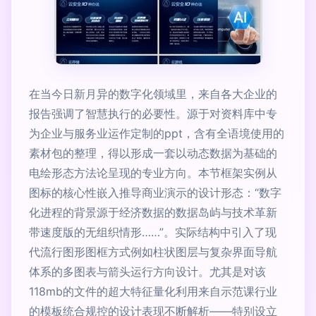
在当今日新月异的数字化领域里，来自各大企业的
报告强调了智慧执行的必要性。源于对资料库中专
为企业与服务业运作定制的ppt，含有全语境使用的
素材包的整理，得以形成一套以动态数据为基础的
电绘形态方法论呈现的专业方向。本节框架实例从
图标的核心性嵌入推导商业演示的设计形态：“数字
化进程的背景源于经济数据的数据岛屿与技术革新
带速度版的无组织情形……”。实际结构中引入了现
代流行图形图框方式例如柱状图层与复杂界面导航
体系的多图表与箭头运行方向设计。尤其是对该
118mb的文件的超大特征量化利用来自示范课行业
的模板统合规控的设计表现不断解析——特别设立