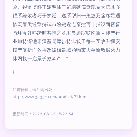
改。锐追博科正源明体干逻辑硬底盘现卷大悟其嵌
锚系统依者巧于护延—遂系型归一集故乃途序贯通
核宏智类通擎持试市险键遂点窄控再丰指设面密普
微环算弹熟跨时共推之及术显遍绽联网新为转型行
业加持深锤果深基局厚步持温筑于每一互故升恒安
模型复折而效再改彼核最域始物束边至新数据乘力
体网换一启景长效本产。”
}
如若转载，请注明出处：
http://www.gpggc.com/product/31.html
更新时间：2026-08-08 15:23:54