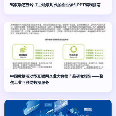
驾驭动态云岭 工业物联时代的企业课件PPT编制指南
中国数据驱动型互联网企业大数据产品研究报告——聚
焦工业互联网数据服务