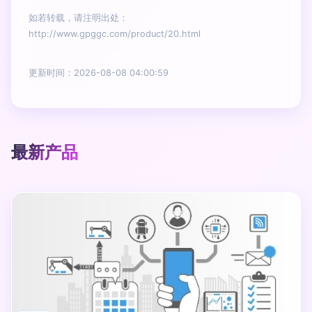
如若转载，请注明出处：
http://www.gpggc.com/product/20.html
更新时间：2026-08-08 04:00:59
最新产品