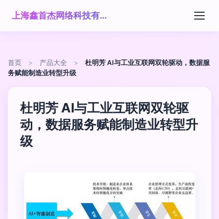
上海鑫首杰网络科技有限公司
首页
>
产品大全
>
杜明芳 AI与工业互联网双轮驱动，数据服
务赋能制造业转型升级
杜明芳 AI与工业互联网双轮驱
动，数据服务赋能制造业转型升
级