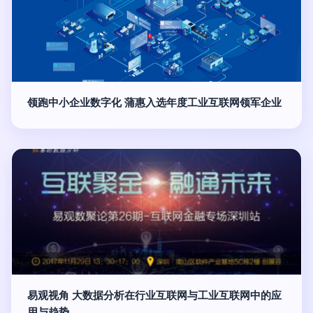
领跑中小企业数字化 蒲惠入选年度工业互联网领军企业
易观视角 大数据分析在行业互联网与工业互联网中的应
用与趋势