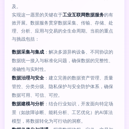
及。
实现这一愿景的关键在于
工业互联网数据服务
的有
效开展。数据服务贯穿数据采集、传输、存储、处
理、分析、应用与交易的全生命周期。当前的重点
与挑战包括：
数据采集与集成
：解决多源异构设备、不同协议的
数据统一接入与标准化问题，确保数据的完整性、
准确性与实时性。
数据治理与安全
：建立完善的数据资产管理、质量
管控、分类分级、隐私保护与安全防护体系，确保
数据可用、可信、可控。
数据建模与分析
：结合行业知识，开发面向特定场
景（如故障诊断、能耗分析、工艺优化）的AI算法
模型，将数据转化为可行动的洞察。