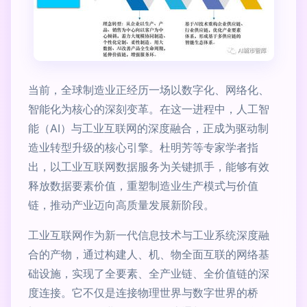
当前，全球制造业正经历一场以数字化、网络化、
智能化为核心的深刻变革。在这一进程中，人工智
能（AI）与工业互联网的深度融合，正成为驱动制
造业转型升级的核心引擎。杜明芳等专家学者指
出，以工业互联网数据服务为关键抓手，能够有效
释放数据要素价值，重塑制造业生产模式与价值
链，推动产业迈向高质量发展新阶段。
工业互联网作为新一代信息技术与工业系统深度融
合的产物，通过构建人、机、物全面互联的网络基
础设施，实现了全要素、全产业链、全价值链的深
度连接。它不仅是连接物理世界与数字世界的桥